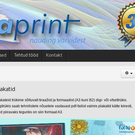
used
Tehtud tööd
Kontakt
lakatid
kateid trükime sõltuvalt tiraažist ja formaadist (A3 kuni B2) digi- või ofsettrükis.
itrükis saab tehnilistele nõuetele vastavast pdf-failist valmis plakatid kätte kiiresti,
id piiravaks teguriks on siin formaat A3.