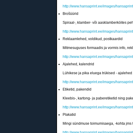
http://www.hansaprint.ee/images/hansaprin
Brošüürid
Spiraal-, klamber- või aasklamberköites pe
http://www.hansaprint.ee/images/hansaprint
Reklaamlehed, voldikud, postkaardid
Mitmesuguses formaadis ja vormis info, rek
http://www.hansaprint.ee/images/hansaprint
Ajalehed, kalendrid
Lühikese ja pika eluega trükised - ajalehed 
http://www.hansaprint.ee/images/hansaprint
Etiketid, pakendid
Kleebis-, kartong- ja paberetiketid ning pa
http://www.hansaprint.ee/images/hansaprint
Plakatid
Mingi sündmuse toimumisaega, -kohta jms tu
http://www.hansaprint.ee/images/hansaprint