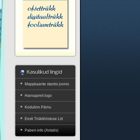
Kasulikud lingid
Mappkaante stantsi joonis
Hansaprint logo
Kodulinn Pärnu
Eesti Trükitööstuse Liit
Paberi-info (Antalis)