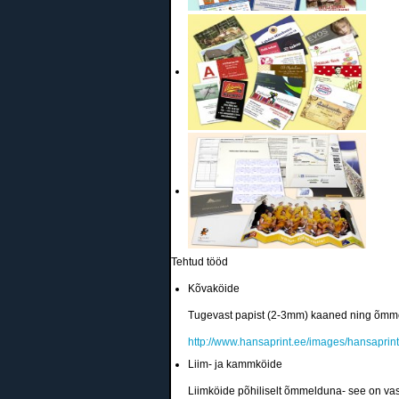
Tehtud tööd
Kõvaköide
Tugevast papist (2-3mm) kaaned ning õmmel
http://www.hansaprint.ee/images/hansaprin
Liim- ja kammköide
Liimköide põhiliselt õmmelduna- see on va