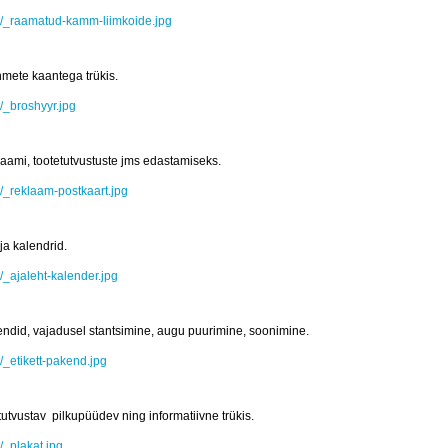
t/_raamatud-kamm-liimkoide.jpg
hmete kaantega trükis.
/_broshyyr.jpg
laami, tootetutvustuste jms edastamiseks.
/_reklaam-postkaart.jpg
ja kalendrid.
/_ajaleht-kalender.jpg
kendid, vajadusel stantsimine, augu puurimine, soonimine.
/_etikett-pakend.jpg
tvustav pilkupüüdev ning informatiivne trükis.
/_plakat.jpg