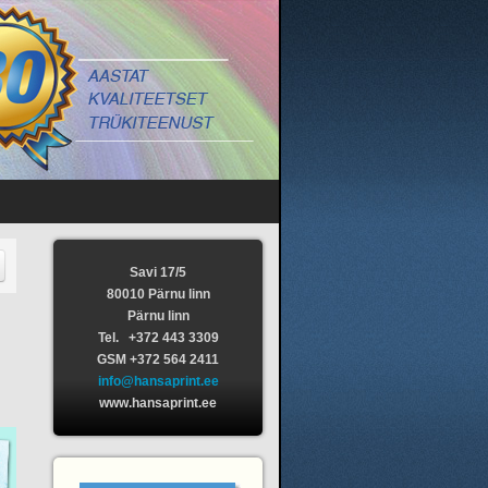
Savi 17/5
80010 Pärnu linn
Pärnu linn
Tel. +372 443 3309
GSM +372 564 2411
info@hansaprint.ee
www.hansaprint.ee