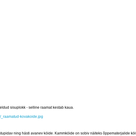
dud sisuplokk - selline raamat kestab kaua.
t/_raamatud-kovakoide.jpg
stupidav ning hästi avanev köide. Kammköide on sobiv näiteks õppematerjalide köi