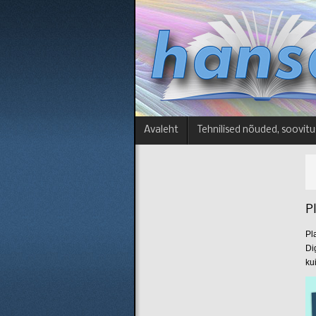
Avaleht
Tehnilised nõuded, soovit
P
Pla
Dig
ku